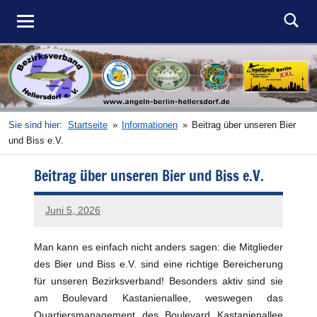
DAV
Angeln
Zum
in
Inhalt
BV
Such
Berlin-
springen
Hellersdorf
Hellersdorf
e.V.
Sie sind hier:
Startseite
Informationen
Beitrag über unseren Bier
und Biss e.V.
Beitrag über unseren Bier und Biss e.V.
Juni 5, 2026
admin
Man kann es einfach nicht anders sagen: die Mitglieder
des Bier und Biss e.V. sind eine richtige Bereicherung
für unseren Bezirksverband! Besonders aktiv sind sie
am Boulevard Kastanienallee, weswegen das
Quartiersmanagement des Boulevard Kastanienallee