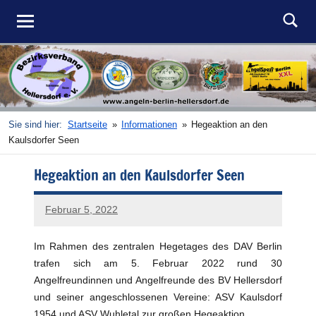
DAV
Angeln
Zum
in
Inhalt
BV
Such
Berlin-
springen
Hellersdorf
Hellersdorf
e.V.
Sie sind hier:
Startseite
Informationen
Hegeaktion an den
Kaulsdorfer Seen
Hegeaktion an den Kaulsdorfer Seen
Februar 5, 2022
admin
Im Rahmen des zentralen Hegetages des DAV Berlin
trafen sich am 5. Februar 2022 rund 30
Angelfreundinnen und Angelfreunde des BV Hellersdorf
und seiner angeschlossenen Vereine: ASV Kaulsdorf
1954 und ASV Wuhletal zur großen Hegeaktion.